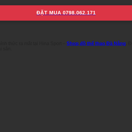
ĐẶT MUA 0798.062.171
ính thức ra mắt tại Hina Sport –
Shop đồ thể thao Đà Nẵng
. 
i sân.