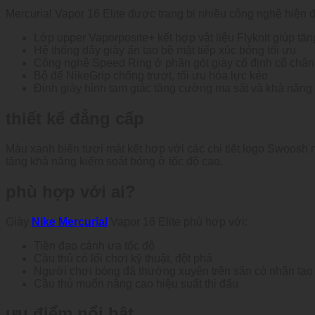
Mercurial Vapor 16 Elite được trang bị nhiều công nghệ hiện đ
Lớp upper Vaporposite+ kết hợp vật liệu Flyknit giúp t
Hệ thống dây giày ẩn tạo bề mặt tiếp xúc bóng tối ưu
Công nghệ Speed Ring ở phần gót giày cố định cổ chân
Bộ đế NikeGrip chống trượt, tối ưu hóa lực kéo
Đinh giày hình tam giác tăng cường ma sát và khả năng 
thiết kế đẳng cấp
Màu xanh biển tươi mát kết hợp với các chi tiết logo Swoosh 
tăng khả năng kiểm soát bóng ở tốc độ cao.
phù hợp với ai?
Giày
Nike Mercurial
Vapor 16 Elite phù hợp với:
Tiền đạo cánh ưa tốc độ
Cầu thủ có lối chơi kỹ thuật, đột phá
Người chơi bóng đá thường xuyên trên sân cỏ nhân tạo 
Cầu thủ muốn nâng cao hiệu suất thi đấu
ưu điểm nổi bật