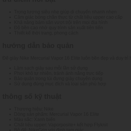
Trọng lượng siêu nhẹ giúp di chuyển nhanh nhẹn
Cảm giác bóng chân thực từ chất liệu upper cao cấp
Khả năng bám sân vượt trội trên mọi địa hình
Độ bền cao nhờ quy trình sản xuất tiên tiến
Thiết kế thời trang, phong cách
hướng dẫn bảo quản
Để giày Nike Mercurial Vapor 16 Elite luôn bền đẹp và duy trì h
Làm sạch giày sau mỗi lần sử dụng
Phơi khô tự nhiên, tránh ánh nắng trực tiếp
Bảo quản trong túi đựng giày chuyên dụng
Sử dụng đúng mục đích và loại sân phù hợp
thông số kỹ thuật
Thương hiệu: Nike
Dòng sản phẩm: Mercurial Vapor 16 Elite
Màu sắc: Xanh biển
Chất liệu upper: Vaporposite+ kết hợp Flyknit
Bộ đế: NikeGrip với đinh tam giác