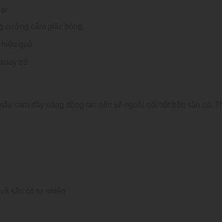
ại:
ăng cường cảm giác bóng
 hiệu quả
xoay trở
màu cam đầy năng động tạo nên vẻ ngoài nổi bật trên sân cỏ. T
và sân cỏ tự nhiên