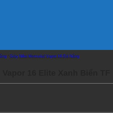
Nẵng
/
Giày Nike Mercurial Vapor 16 Đà Nẵng
 Vapor 16 Elite Xanh Biển TF