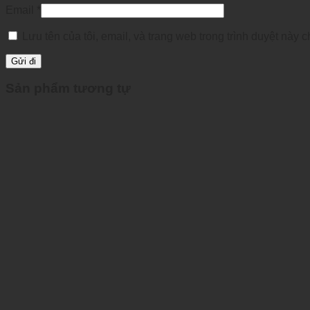
Email
*
Lưu tên của tôi, email, và trang web trong trình duyệt này ch
Sản phẩm tương tự