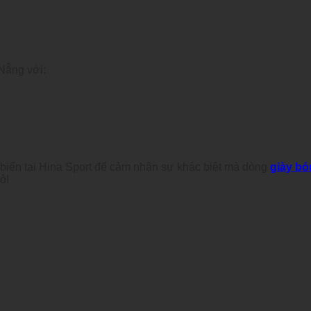
 Nẵng với:
 biển tại Hina Sport để cảm nhận sự khác biệt mà dòng
giày bó
ỏ!