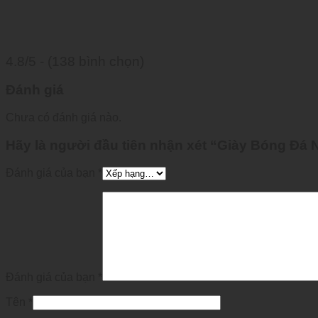
4.8/5 - (138 bình chọn)
Đánh giá
Chưa có đánh giá nào.
Hãy là người đầu tiên nhận xét “Giày Bóng Đá N
Đánh giá của bạn
*
Đánh giá của bạn
*
Tên
*