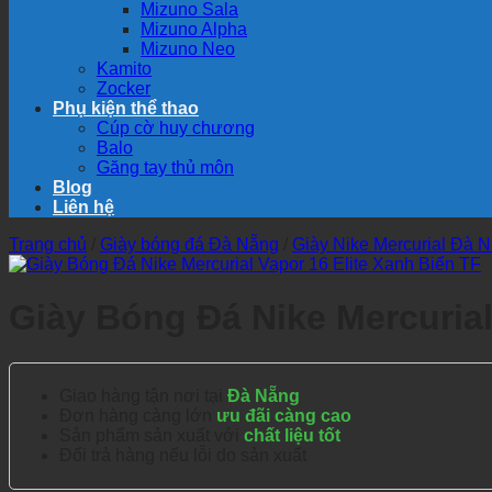
Mizuno Sala
Mizuno Alpha
Mizuno Neo
Kamito
Zocker
Phụ kiện thể thao
Cúp cờ huy chương
Balo
Găng tay thủ môn
Blog
Liên hệ
Trang chủ
/
Giày bóng đá Đà Nẵng
/
Giày Nike Mercurial Đà 
Giày Bóng Đá Nike Mercurial
Giao hàng tận nơi tại
Đà Nẵng
Đơn hàng càng lớn
ưu đãi càng cao
Sản phẩm sản xuất với
chất liệu tốt
Đổi trả hàng nếu lỗi do sản xuất