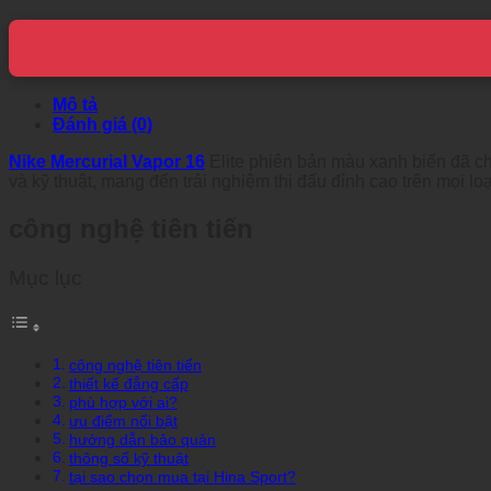
Mô tả
Đánh giá (0)
Nike Mercurial Vapor 16
Elite phiên bản màu xanh biển đã ch
và kỹ thuật, mang đến trải nghiệm thi đấu đỉnh cao trên mọi loạ
công nghệ tiên tiến
Mục lục
công nghệ tiên tiến
thiết kế đẳng cấp
phù hợp với ai?
ưu điểm nổi bật
hướng dẫn bảo quản
thông số kỹ thuật
tại sao chọn mua tại Hina Sport?