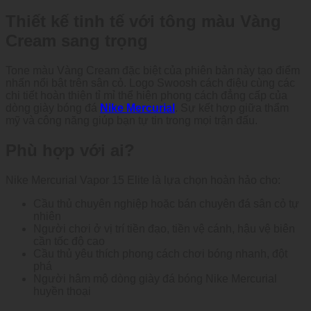
Thiết kế tinh tế với tông màu Vàng
Cream sang trọng
Tone màu Vàng Cream đặc biệt của phiên bản này tạo điểm
nhấn nổi bật trên sân cỏ. Logo Swoosh cách điệu cùng các
chi tiết hoàn thiện tỉ mỉ thể hiện phong cách đẳng cấp của
dòng giày bóng đá
Nike Mercurial
. Sự kết hợp giữa thẩm
mỹ và công năng giúp bạn tự tin trong mọi trận đấu.
Phù hợp với ai?
Nike Mercurial Vapor 15 Elite là lựa chọn hoàn hảo cho:
Cầu thủ chuyên nghiệp hoặc bán chuyên đá sân cỏ tự
nhiên
Người chơi ở vị trí tiền đạo, tiền vệ cánh, hậu vệ biên
cần tốc độ cao
Cầu thủ yêu thích phong cách chơi bóng nhanh, đột
phá
Người hâm mộ dòng giày đá bóng Nike Mercurial
huyền thoại