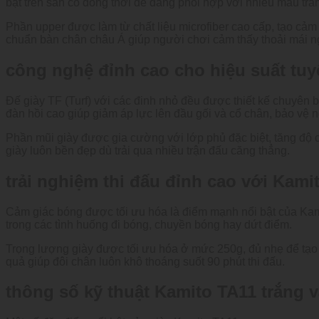
bật trên sân cỏ đồng thời dễ dàng phối hợp với nhiều mẫu tra
Phần upper được làm từ chất liệu microfiber cao cấp, tạo cả
chuẩn bàn chân châu Á giúp người chơi cảm thấy thoải mái n
công nghệ đỉnh cao cho hiệu suất tuy
Đế giày TF (Turf) với các đinh nhỏ đều được thiết kế chuyên b
đàn hồi cao giúp giảm áp lực lên đầu gối và cổ chân, bảo vệ 
Phần mũi giày được gia cường với lớp phủ đặc biệt, tăng độ c
giày luôn bền đẹp dù trải qua nhiều trận đấu căng thẳng.
trải nghiệm thi đấu đỉnh cao với Kami
Cảm giác bóng được tối ưu hóa là điểm mạnh nổi bật của Kami
trong các tình huống đi bóng, chuyền bóng hay dứt điểm.
Trọng lượng giày được tối ưu hóa ở mức 250g, đủ nhẹ để tạo 
quả giúp đôi chân luôn khô thoáng suốt 90 phút thi đấu.
thông số kỹ thuật Kamito TA11 trắng 