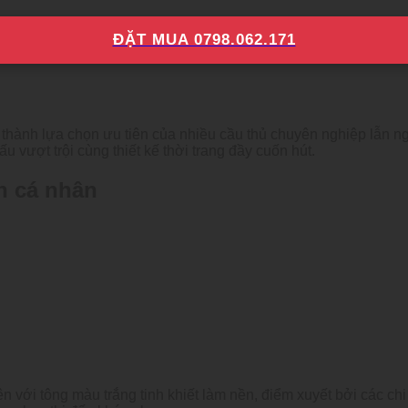
ĐẶT MUA 0798.062.171
thành lựa chọn ưu tiên của nhiều cầu thủ chuyên nghiệp lẫn n
 vượt trội cùng thiết kế thời trang đầy cuốn hút.
h cá nhân
 với tông màu trắng tinh khiết làm nền, điểm xuyết bởi các chi