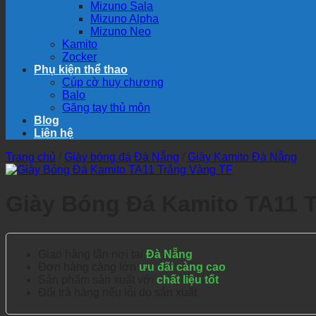
Mizuno Sala
Mizuno Alpha
Mizuno Neo
Kamito
Zocker
Phụ kiện thể thao
Cúp cờ huy chương
Balo
Găng tay thủ môn
Blog
Liên hệ
Trang chủ
/
Giày bóng đá Đà Nẵng
/
Giày Kamito Đà Nẵng
Giày Bóng Đá Kamito TA11 
Giao hàng tận nơi tại
Đà Nẵng
Đơn hàng càng lớn
ưu đãi càng cao
Sản phẩm sản xuất với
chất liệu tốt
Đổi trả hàng nếu lỗi do sản xuất