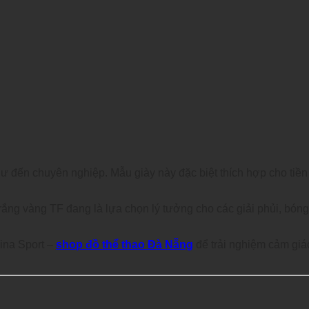
 đến chuyên nghiệp. Mẫu giày này đặc biệt thích hợp cho tiền 
trắng vàng TF đang là lựa chọn lý tưởng cho các giải phủi, bón
ina Sport –
shop đồ thể thao Đà Nẵng
để trải nghiệm cảm giá