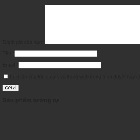
Đánh giá của bạn
*
Tên
*
Email
*
Lưu tên của tôi, email, và trang web trong trình duyệt này ch
Sản phẩm tương tự