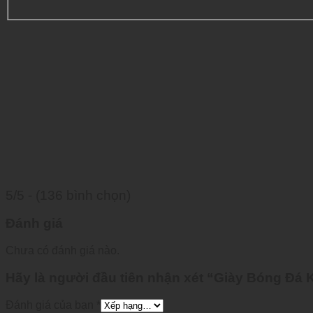
5/5 - (136 bình chọn)
Đánh giá
Chưa có đánh giá nào.
Hãy là người đầu tiên nhận xét “Giày Bóng Đá
Đánh giá của bạn
*