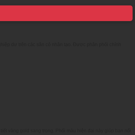
ghiệp dư trên các sân cỏ nhân tạo. Được phân phối chính
 tiết vàng gold sang trọng. Phối màu hiện đại này giúp bạn nổi