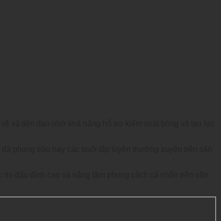
vệ và tiền đạo nhờ khả năng hỗ trợ kiểm soát bóng và tạo lực
g đá phong trào hay các buổi tập luyện thường xuyên trên sân
c thi đấu đỉnh cao và nâng tầm phong cách cá nhân trên sân