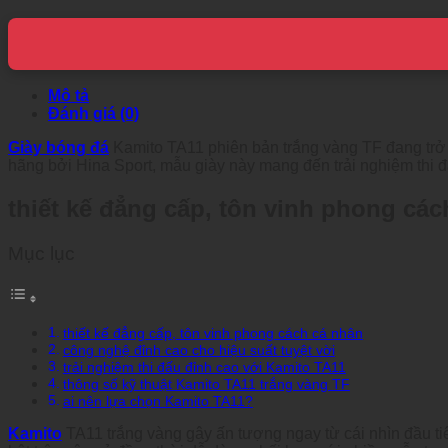
Mô tả
Đánh giá (0)
Giày bóng đá
Kamito TA11 phiên bản trắng vàng TF đang trở 
hãng bởi Hina Sport, mẫu giày này mang đến trải nghiệm thi đấu
thiết kế đẳng cấp, tôn vinh phong các
Mục lục
thiết kế đẳng cấp, tôn vinh phong cách cá nhân
công nghệ đỉnh cao cho hiệu suất tuyệt vời
trải nghiệm thi đấu đỉnh cao với Kamito TA11
thông số kỹ thuật Kamito TA11 trắng vàng TF
ai nên lựa chọn Kamito TA11?
Kamito
TA11 trắng vàng gây ấn tượng ngay từ cái nhìn đầu tiên