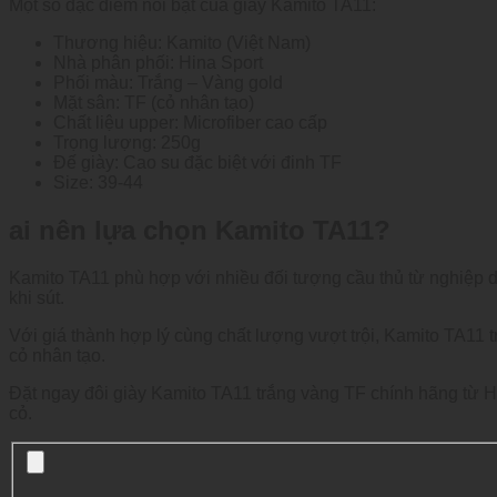
Một số đặc điểm nổi bật của giày Kamito TA11:
Thương hiệu: Kamito (Việt Nam)
Nhà phân phối: Hina Sport
Phối màu: Trắng – Vàng gold
Mặt sân: TF (cỏ nhân tạo)
Chất liệu upper: Microfiber cao cấp
Trọng lượng: 250g
Đế giày: Cao su đặc biệt với đinh TF
Size: 39-44
ai nên lựa chọn Kamito TA11?
Kamito TA11 phù hợp với nhiều đối tượng cầu thủ từ nghiệp dư
khi sút.
Với giá thành hợp lý cùng chất lượng vượt trội, Kamito TA11 
cỏ nhân tạo.
Đặt ngay đôi giày Kamito TA11 trắng vàng TF chính hãng từ H
cỏ.