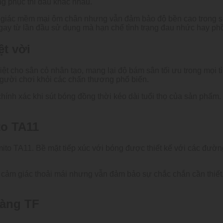
ng phục thi đấu khác nhau.
m giác mềm mại ôm chân nhưng vẫn đảm bảo độ bền cao trong suố
gay từ lần đầu sử dụng mà hạn chế tình trạng đau nhức hay ph
ệt vời
iệt cho sân cỏ nhân tạo, mang lại độ bám sân tối ưu trong mọi 
người chơi khỏi các chấn thương phổ biến.
hính xác khi sút bóng đồng thời kéo dài tuổi thọ của sản phẩm.
to TA11
to TA11. Bề mặt tiếp xúc với bóng được thiết kế với các đường
cảm giác thoải mái nhưng vẫn đảm bảo sự chắc chắn cần thiết.
vàng TF