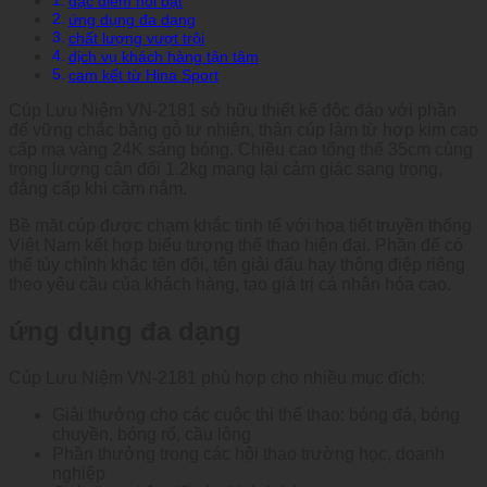
đặc điểm nổi bật
ứng dụng đa dạng
chất lượng vượt trội
dịch vụ khách hàng tận tâm
cam kết từ Hina Sport
Cúp Lưu Niệm VN-2181 sở hữu thiết kế độc đáo với phần
đế vững chắc bằng gỗ tự nhiên, thân cúp làm từ hợp kim cao
cấp mạ vàng 24K sáng bóng. Chiều cao tổng thể 35cm cùng
trọng lượng cân đối 1.2kg mang lại cảm giác sang trọng,
đẳng cấp khi cầm nắm.
Bề mặt cúp được chạm khắc tinh tế với họa tiết truyền thống
Việt Nam kết hợp biểu tượng thể thao hiện đại. Phần đế có
thể tùy chỉnh khắc tên đội, tên giải đấu hay thông điệp riêng
theo yêu cầu của khách hàng, tạo giá trị cá nhân hóa cao.
ứng dụng đa dạng
Cúp Lưu Niệm VN-2181 phù hợp cho nhiều mục đích:
Giải thưởng cho các cuộc thi thể thao: bóng đá, bóng
chuyền, bóng rổ, cầu lông
Phần thưởng trong các hội thao trường học, doanh
nghiệp