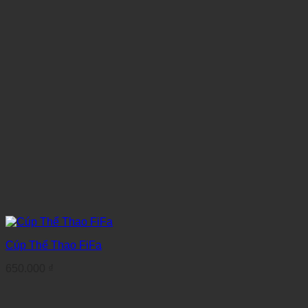
Cúp Thể Thao FiFa
650.000
₫