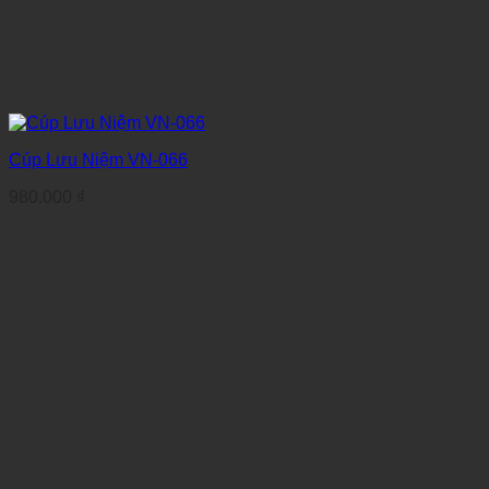
Cúp Lưu Niệm VN-066
980.000
₫