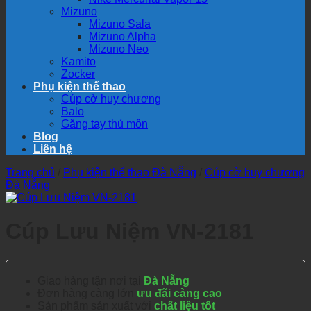
Mizuno
Mizuno Sala
Mizuno Alpha
Mizuno Neo
Kamito
Zocker
Phụ kiện thể thao
Cúp cờ huy chương
Balo
Găng tay thủ môn
Blog
Liên hệ
Trang chủ
/
Phụ kiện thể thao Đà Nẵng
/
Cúp cờ huy chương
Đà Nẵng
Cúp Lưu Niệm VN-2181
Giao hàng tận nơi tại
Đà Nẵng
Đơn hàng càng lớn
ưu đãi càng cao
Sản phẩm sản xuất với
chất liệu tốt