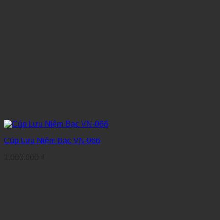
Cúp Lưu Niệm Bạc VN-066
1.000.000
₫