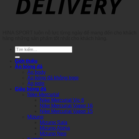
HINA SPORT luôn nỗ lực từng ngày để mang đến cho khách
hàng những sản phẩm tốt nhất cho khách hàng.
Tìm
kiếm:
Giới thiệu
Áo bóng đá
Áo body
Áo bóng đá không logo
Áo polo
Giày bóng đá
Nike Mercurial
Nike Mercurial Vic 6
Nike Mercurial Vapor 16
Nike Mercurial Vapor 15
Mizuno
Mizuno Sala
Mizuno Alpha
Mizuno Neo