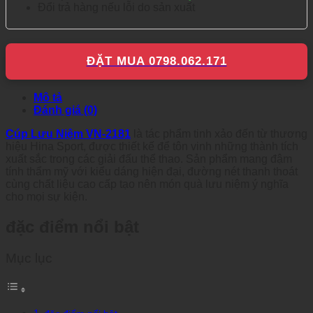
Đổi trả hàng nếu lỗi do sản xuất
ĐẶT MUA 0798.062.171
Mô tả
Đánh giá (0)
Cúp Lưu Niệm VN-2181
là tác phẩm tinh xảo đến từ thương
hiệu Hina Sport, được thiết kế để tôn vinh những thành tích
xuất sắc trong các giải đấu thể thao. Sản phẩm mang đậm
tính thẩm mỹ với kiểu dáng hiện đại, đường nét thanh thoát
cùng chất liệu cao cấp tạo nên món quà lưu niệm ý nghĩa
cho mọi sự kiện.
đặc điểm nổi bật
Mục lục