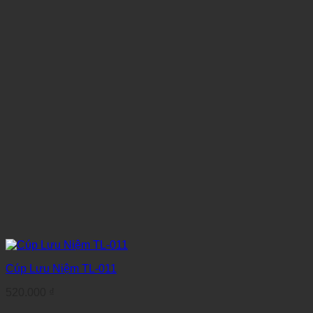
Cúp Lưu Niệm TL-011
520.000
₫