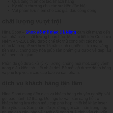
Quà tặng tri ân đối tác, khách hàng
Kỷ niệm chương cho các sự kiện đặc biệt
Vật phẩm lưu niệm cho các giải đấu cộng đồng
chất lượng vượt trội
Hina Sport –
Shop đồ thể thao Đà Nẵng
cam kết mang đến
sản phẩm với chất lượng hoàn hảo. Mỗi chi tiết trên Cúp Lưu
Niệm VN-2181 đều được chế tác thủ công bởi các nghệ
nhân lành nghề với hơn 15 năm kinh nghiệm. Lớp mạ vàng
bền màu, chống oxy hóa giúp sản phẩm giữ được vẻ đẹp lâu
dài theo thời gian.
Phần đế gỗ được xử lý kỹ lưỡng, chống mối mọt, cong vênh
trong điều kiện thời tiết nhiệt đới. Bề mặt gỗ được đánh bóng
và phủ lớp vecni cao cấp bảo vệ sản phẩm.
dịch vụ khách hàng tận tâm
Hina Sport mang đến dịch vụ khách hàng chuyên nghiệp với
gói bảo hành 12 tháng. Đội ngũ tư vấn sẵn sàng hỗ trợ
khách hàng lựa chọn mẫu cúp phù hợp, thiết kế khắc laser
theo yêu cầu. Sản phẩm được đóng gói cẩn thận trong hộp
nhung cao cấp, bảo vệ tuyệt đối trong quá trình vận chuyển.