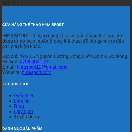
900.000
₫
CỬA HÀNG THỂ THAO HINA SPORT
HINASPORT chuyên cung cấp các sản phẩm thể thao đa
dạng từ áo polo, quần & giày thể thao, đồ tập gym cho đến
các phụ kiện khác.
Địa chỉ: 47/22/5 Nguyễn Lương Bằng, Liên Chiểu, Đà Nẵng.
Hotline:
0798.062.171
Email:
hinasport11@gmail.com
Website:
hinasport.com
VỀ CHÚNG TÔI
Giới thiệu
Liên hệ
Blog
Quy định
Tuyển dụng
DANH MỤC SẢN PHẨM