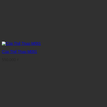
Cúp Thể Thao M091
550.000
₫