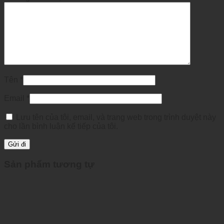
Tên
*
Email
*
Lưu tên của tôi, email, và trang web trong trình duyệt này
cho lần bình luận kế tiếp của tôi.
Sản phẩm tương tự