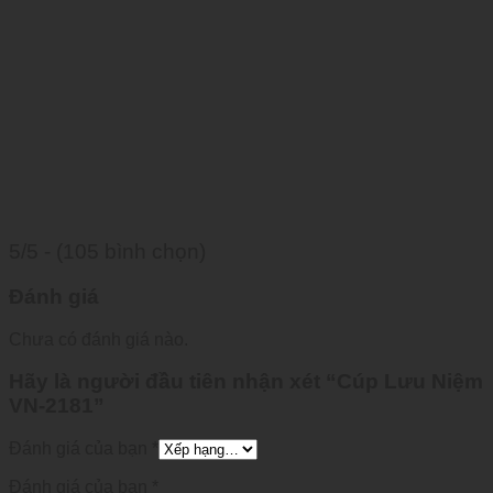
5/5 - (105 bình chọn)
Đánh giá
Chưa có đánh giá nào.
Hãy là người đầu tiên nhận xét “Cúp Lưu Niệm
VN-2181”
Đánh giá của bạn
*
Đánh giá của bạn
*