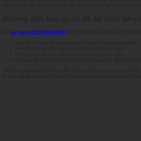
vừa vặn tối ưu. Bảng size chi tiết được cung cấp giúp khách 
Hướng dẫn bảo quản để áo luôn như
Để
áo bóng đá DRAGON II
luôn giữ được vẻ đẹp và chất lư
Giặt áo ở nhiệt độ thường, tránh ngâm lâu trong nước
Sử dụng xà phòng trung tính, tránh chất tẩy mạnh
Phơi áo ở nơi râm mát, tránh ánh nắng trực tiếp
Gấp áo gọn gàng khi cất giữ, tránh treo móc làm biến d
Ghé thăm shop đồ thể thao Đà Nẵng của Hinasport ngay hôm n
hotline để được tư vấn và đặt hàng trực tiếp, Hinasport sẵn s