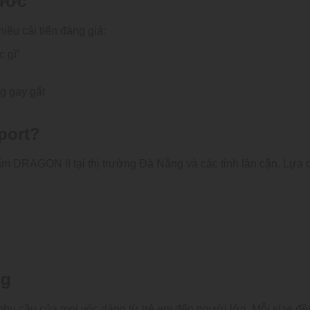
rước
u cải tiến đáng giá:
 gì”
g gay gắt
port?
hẩm DRAGON II tại thị trường Đà Nẵng và các tỉnh lân cận. Lựa
ng
u cầu của mọi vóc dáng từ trẻ em đến người lớn. Mỗi size đều