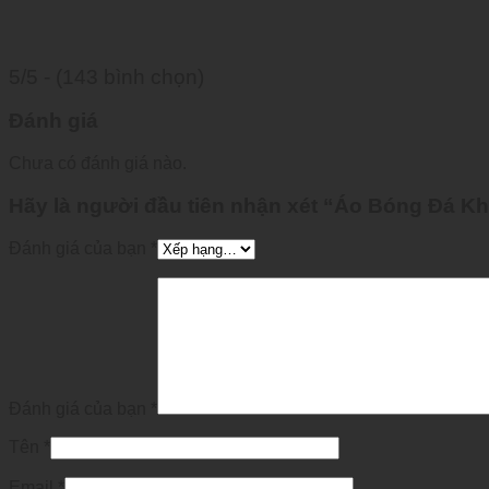
5/5 - (143 bình chọn)
Đánh giá
Chưa có đánh giá nào.
Hãy là người đầu tiên nhận xét “Áo Bóng Đá 
Đánh giá của bạn
*
Đánh giá của bạn
*
Tên
*
Email
*