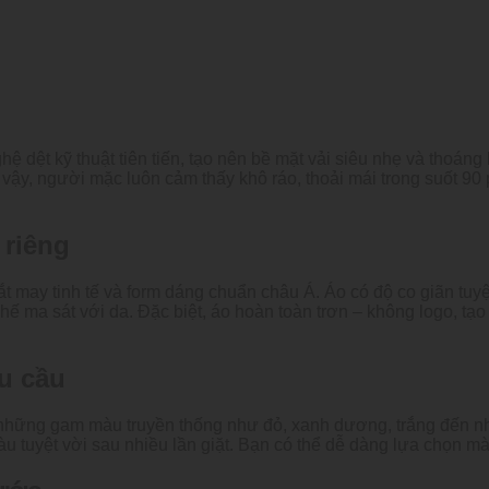
 dệt kỹ thuật tiên tiến, tạo nên bề mặt vải siêu nhẹ và thoáng 
y, người mặc luôn cảm thấy khô ráo, thoải mái trong suốt 90 ph
 riêng
t may tinh tế và form dáng chuẩn châu Á. Áo có độ co giãn tuy
hế ma sát với da. Đặc biệt, áo hoàn toàn trơn – không logo, tạ
u cầu
hững gam màu truyền thống như đỏ, xanh dương, trắng đến nh
tuyệt vời sau nhiều lần giặt. Bạn có thể dễ dàng lựa chọn màu