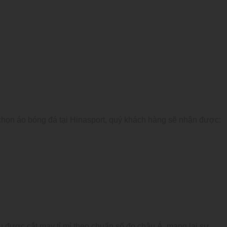
 chọn áo bóng đá tại Hinasport, quý khách hàng sẽ nhận được:
 được cắt may tỉ mỉ theo chuẩn số đo châu Á, mang lại sự