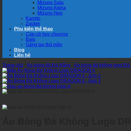
Mizuno Sala
Mizuno Alpha
Mizuno Neo
Kamito
Zocker
Phụ kiện thể thao
Cúp cờ huy chương
Balo
Găng tay thủ môn
Blog
Liên hệ
Trang chủ
/
Áo bóng đá Đà Nẵng
/
Áo bóng đá không logo Đà
Áo Bóng Đá Không Logo DR