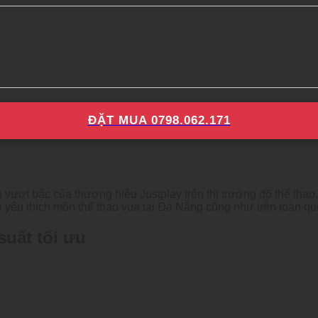
ĐẶT MUA 0798.062.171
vượt bậc của thương hiệu Justplay trên thị trường đồ thể tha
 yêu thích môn thể thao vua tại Đà Nẵng cũng như trên toàn qu
suất tối ưu