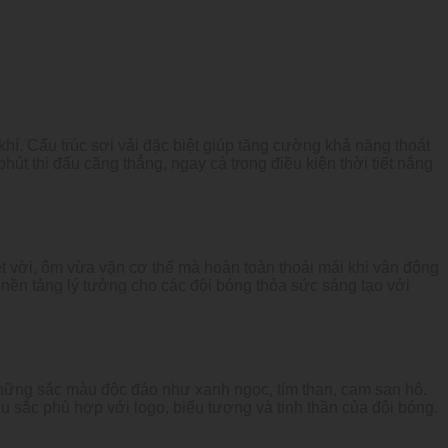
khí. Cấu trúc sợi vải đặc biệt giúp tăng cường khả năng thoát
út thi đấu căng thẳng, ngay cả trong điều kiện thời tiết nắng
ệt vời, ôm vừa vặn cơ thể mà hoàn toàn thoải mái khi vận động
o nền tảng lý tưởng cho các đội bóng thỏa sức sáng tạo với
ững sắc màu độc đáo như xanh ngọc, tím than, cam san hô.
 sắc phù hợp với logo, biểu tượng và tinh thần của đội bóng.