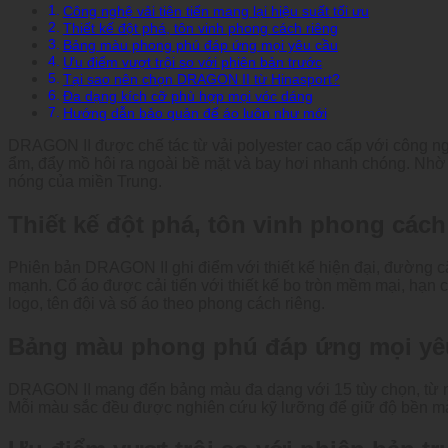
Công nghệ vải tiên tiến mang lại hiệu suất tối ưu
Thiết kế đột phá, tôn vinh phong cách riêng
Bảng màu phong phú đáp ứng mọi yêu cầu
Ưu điểm vượt trội so với phiên bản trước
Tại sao nên chọn DRAGON II từ Hinasport?
Đa dạng kích cỡ phù hợp mọi vóc dáng
Hướng dẫn bảo quản để áo luôn như mới
DRAGON II được chế tác từ vải polyester cao cấp với công nghệ
ẩm, đẩy mồ hôi ra ngoài bề mặt và bay hơi nhanh chóng. Nhờ vậ
nóng của miền Trung.
Thiết kế đột phá, tôn vinh phong cách
Phiên bản DRAGON II ghi điểm với thiết kế hiện đại, đường cắ
mạnh. Cổ áo được cải tiến với thiết kế bo tròn mềm mại, hạn c
logo, tên đội và số áo theo phong cách riêng.
Bảng màu phong phú đáp ứng mọi yê
DRAGON II mang đến bảng màu đa dạng với 15 tùy chọn, từ n
Mỗi màu sắc đều được nghiên cứu kỹ lưỡng để giữ độ bền màu 