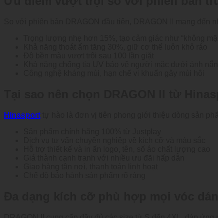
Ưu điểm vượt trội so với phiên bản t
So với phiên bản DRAGON đầu tiên, DRAGON II mang đến nhiề
Trọng lượng nhẹ hơn 15%, tạo cảm giác như “không mặc
Khả năng thoát ẩm tăng 30%, giữ cơ thể luôn khô ráo
Độ bền màu vượt trội sau 100 lần giặt
Khả năng chống tia UV bảo vệ người mặc dưới ánh nắn
Công nghệ kháng mùi, hạn chế vi khuẩn gây mùi hôi
Tại sao nên chọn DRAGON II từ Hinas
Hinasport
tự hào là đơn vị tiên phong giới thiệu dòng sản p
Sản phẩm chính hãng 100% từ Justplay
Dịch vụ tư vấn chuyên nghiệp về kích cỡ và màu sắc
Hỗ trợ thiết kế và in ấn logo, tên, số áo chất lượng cao
Giá thành cạnh tranh với nhiều ưu đãi hấp dẫn
Giao hàng tận nơi, thanh toán linh hoạt
Chế độ bảo hành sản phẩm rõ ràng
Đa dạng kích cỡ phù hợp mọi vóc dá
DRAGON II cung cấp đầy đủ các size từ S đến 4XL, đáp ứng nh