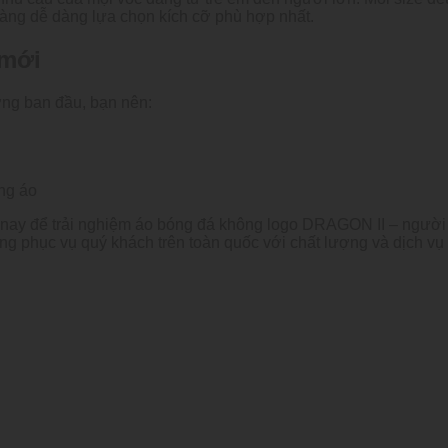
hàng dễ dàng lựa chọn kích cỡ phù hợp nhất.
 mới
ợng ban đầu, bạn nên:
ạng áo
ay để trải nghiệm áo bóng đá không logo DRAGON II – người b
àng phục vụ quý khách trên toàn quốc với chất lượng và dịch vụ t