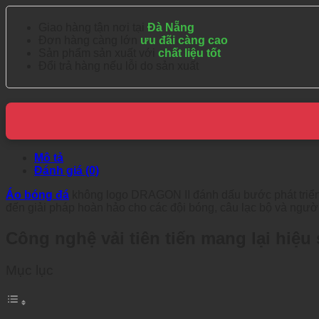
Giao hàng tận nơi tại
Đà Nẵng
Đơn hàng càng lớn
ưu đãi càng cao
Sản phẩm sản xuất với
chất liệu tốt
Đổi trả hàng nếu lỗi do sản xuất
Mô tả
Đánh giá (0)
Áo bóng đá
không logo DRAGON II đánh dấu bước phát triển 
đến giải pháp hoàn hảo cho các đội bóng, câu lạc bộ và người
Công nghệ vải tiên tiến mang lại hiệu 
Mục lục