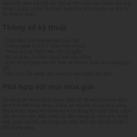
đại nhất, đảm bảo độ sắc nét và bền màu sau nhiều lần giặt.
Khách hàng có thể tùy chọn font chữ, kích thước và vị trí in
ấn theo ý muốn.
Thông số kỹ thuật
- Chất liệu: 100% polyester cao cấp
- Công nghệ: DRI-FIT thấm hút mồ hôi
- Trọng lượng: Siêu nhẹ, chỉ 120g/áo
- Độ co giãn: 4 chiều, thoải mái vận động
- Khả năng chống tia UV: Bảo vệ làn da dưới ánh nắng gay
gắt
- Màu sắc: Đa dạng, giữ màu tốt sau nhiều lần giặt
Phù hợp với mọi mùa giải
Áo bóng đá Hina Sport được thiết kế để phù hợp với điều
kiện thời tiết khác nhau. Dòng áo mùa hè tối ưu khả năng
thoát nhiệt, trong khi dòng áo mùa đông tích hợp công nghệ
giữ ấm tiên tiến. Mỗi chiếc áo đều mang lại cảm giác thoải
mái, giúp cầu thủ tập trung vào trận đấu mà dứt khoát để ý
đến trang phục.