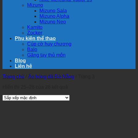
Mizuno
Mizuno Sala
Mizuno Alpha
Mizuno Neo
Kamito
Zocker
Phụ kiện thể thao
Cúp cờ huy chương
Balo
Găng tay thủ môn
Blog
Liên hệ
Trang chủ
/
Áo bóng đá Đà Nẵng
/
Trang 3
Hiển thị 25–28 của 28 kết quả