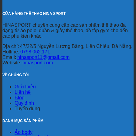
CỬA HÀNG THỂ THAO HINA SPORT
HINASPORT chuyên cung cấp các sản phẩm thể thao đa
dạng từ áo polo, quần & giày thể thao, đồ tập gym cho đến
các phụ kiện khác.
Địa chỉ: 47/22/5 Nguyễn Lương Bằng, Liên Chiểu, Đà Nẵng.
Hotline:
0798.062.171
Email:
hinasport11@gmail.com
Website:
hinasport.com
VỀ CHÚNG TÔI
Giới thiệu
Liên hệ
Blog
Quy định
Tuyển dụng
DANH MỤC SẢN PHẨM
Áo body