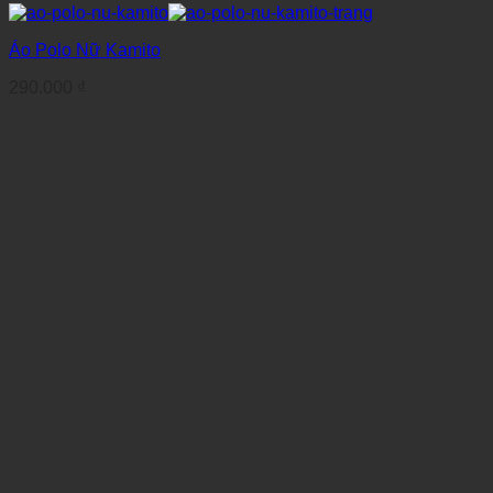
Áo Polo Nữ Kamito
290.000
₫