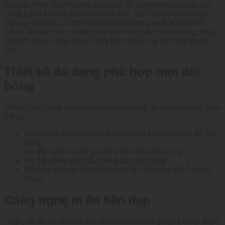
Áo đấu Hina Sport được sản xuất từ polyester cao cấp với
công nghệ thấm hút mồ hôi tiên tiến. Bề mặt vải mềm mại,
thoáng khí giúp cơ thể luôn khô ráo trong suốt 90 phút thi
đấu. Cấu trúc sợi vải đặc biệt tạo cảm giác nhẹ nhàng, thoải
mái khi chạy, xoay người hay thực hiện các kỹ thuật phức
tạp.
Thiết kế đa dạng phù hợp mọi đội
bóng
Hina Sport cung cấp nhiều mẫu áo bóng đá với đa dạng kiểu
dáng:
Áo sân nhà/sân khách theo phong cách câu lạc bộ nổi
tiếng
Áo đội tuyển quốc gia với màu sắc đặc trưng
Áo đấu theo yêu cầu riêng của đội bóng
Mẫu áo classic lấy cảm hứng từ các mùa giải huyền
thoại
Công nghệ in ấn bền đẹp
Logo, số áo và tên cầu thủ được in với công nghệ nhiệt hiện