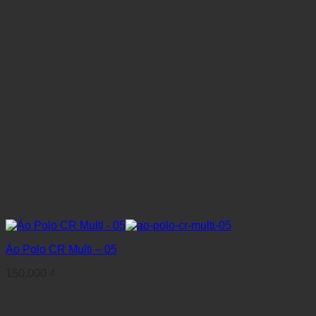
Áo Polo CR Multi – 05
150.000
₫