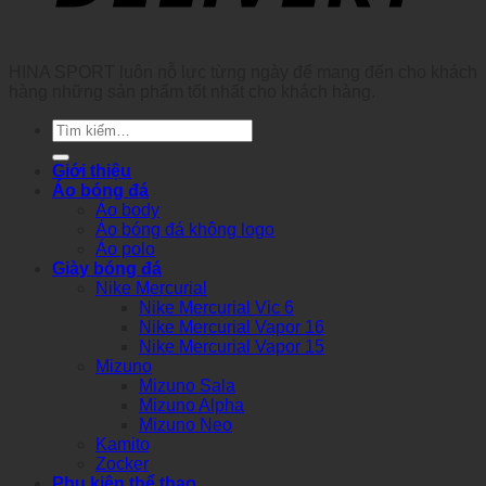
HINA SPORT luôn nỗ lực từng ngày để mang đến cho khách
hàng những sản phẩm tốt nhất cho khách hàng.
Tìm
kiếm:
Giới thiệu
Áo bóng đá
Áo body
Áo bóng đá không logo
Áo polo
Giày bóng đá
Nike Mercurial
Nike Mercurial Vic 6
Nike Mercurial Vapor 16
Nike Mercurial Vapor 15
Mizuno
Mizuno Sala
Mizuno Alpha
Mizuno Neo
Kamito
Zocker
Phụ kiện thể thao