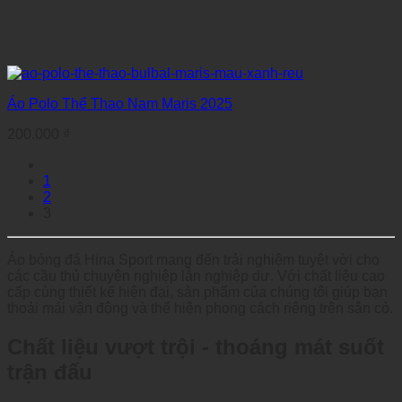
Áo Polo Thể Thao Nam Maris 2025
200.000
₫
1
2
3
Áo bóng đá Hina Sport mang đến trải nghiệm tuyệt vời cho
các cầu thủ chuyên nghiệp lẫn nghiệp dư. Với chất liệu cao
cấp cùng thiết kế hiện đại, sản phẩm của chúng tôi giúp bạn
thoải mái vận động và thể hiện phong cách riêng trên sân cỏ.
Chất liệu vượt trội - thoáng mát suốt
trận đấu